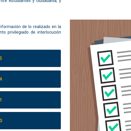
ntre estudiantes y ciudadanía, y
nformación de lo realizado en la
 privilegiado de interlocución
5
4
1
0